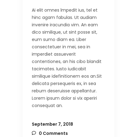
Ai elit omnes lmpedit ius, tel et
hinc agam fabulas. Ut audiam
invenire iracundia vim. An eam
dico similique, ut sint posse sit,
eum sumo diam ea. Liber
consectetuer in mei, sea in
imperdiet assueverit
contentiones, an his cibo blandit
tacimates. Iusto iudicabit
similique idefinitionem eos an.Sit
delicata persequeris ex, in sea
rebum deseruisse appellantur.
Lorem ipsum dolor si vix aperiri
consequat an.
September 7, 2018
0 Comments