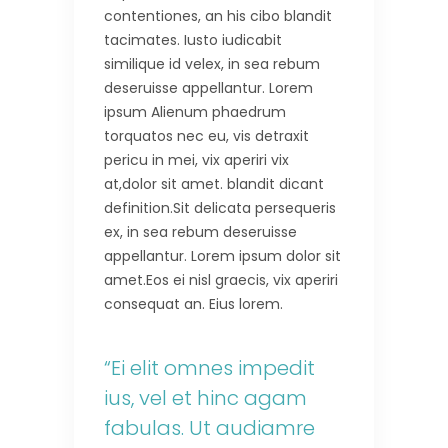
contentiones, an his cibo blandit
tacimates. Iusto iudicabit
similique id velex, in sea rebum
deseruisse appellantur. Lorem
ipsum Alienum phaedrum
torquatos nec eu, vis detraxit
pericu in mei, vix aperiri vix
at,dolor sit amet. blandit dicant
definition.Sit delicata persequeris
ex, in sea rebum deseruisse
appellantur. Lorem ipsum dolor sit
amet.Eos ei nisl graecis, vix aperiri
consequat an. Eius lorem.
“Ei elit omnes impedit
ius, vel et hinc agam
fabulas. Ut audiamre