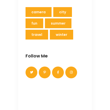
camera
city
fun
summer
travel
winter
Follow Me