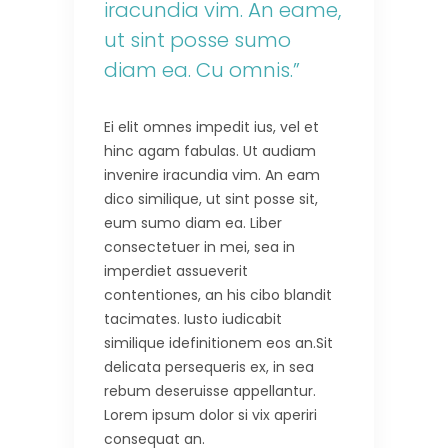
iracundia vim. An eame,
ut sint posse sumo
diam ea. Cu omnis.”
Ei elit omnes impedit ius, vel et
hinc agam fabulas. Ut audiam
invenire iracundia vim. An eam
dico similique, ut sint posse sit,
eum sumo diam ea. Liber
consectetuer in mei, sea in
imperdiet assueverit
contentiones, an his cibo blandit
tacimates. Iusto iudicabit
similique idefinitionem eos an.Sit
delicata persequeris ex, in sea
rebum deseruisse appellantur.
Lorem ipsum dolor si vix aperiri
consequat an.